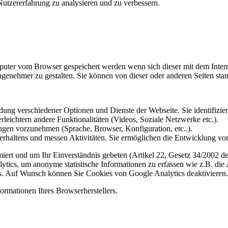
utzererfahrung zu analysieren und zu verbessern.
omputer vom Browser gespeichert werden wenn sich dieser mit dem Inte
enehmer zu gestalten. Sie können von dieser oder anderen Seiten st
ung verschiedener Optionen und Dienste der Webseite. Sie identifizier
rleichtern andere Funktionalitäten (Videos, Soziale Netzwerke etc.).
gen vorzunehmen (Sprache, Browser, Konfiguration, etc..).
rhaltens und messen Aktivitäten. Sie ermöglichen die Entwicklung von
iert und um Ihr Einverständnis gebeten (Artikel 22, Gesetz 34/2002 der
ytics, um anonyme statistische Informationen zu erfassen wie z.B. die
. Auf Wunsch können Sie Cookies von Google Analytics deaktivieren.
ormationen Ihres Browserherstellers.