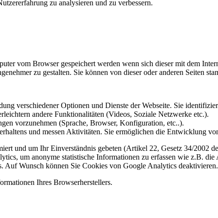
utzererfahrung zu analysieren und zu verbessern.
omputer vom Browser gespeichert werden wenn sich dieser mit dem Inte
enehmer zu gestalten. Sie können von dieser oder anderen Seiten st
ung verschiedener Optionen und Dienste der Webseite. Sie identifizier
rleichtern andere Funktionalitäten (Videos, Soziale Netzwerke etc.).
gen vorzunehmen (Sprache, Browser, Konfiguration, etc..).
rhaltens und messen Aktivitäten. Sie ermöglichen die Entwicklung von
iert und um Ihr Einverständnis gebeten (Artikel 22, Gesetz 34/2002 der
ytics, um anonyme statistische Informationen zu erfassen wie z.B. die
. Auf Wunsch können Sie Cookies von Google Analytics deaktivieren.
ormationen Ihres Browserherstellers.