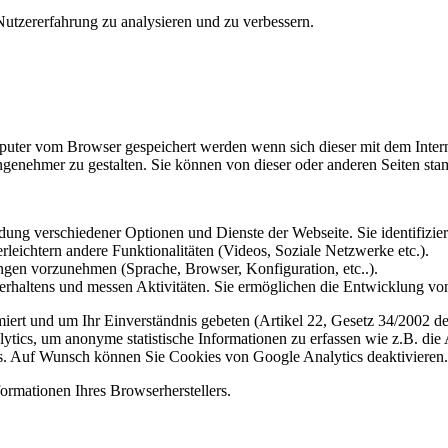
utzererfahrung zu analysieren und zu verbessern.
omputer vom Browser gespeichert werden wenn sich dieser mit dem Inte
enehmer zu gestalten. Sie können von dieser oder anderen Seiten st
ung verschiedener Optionen und Dienste der Webseite. Sie identifizier
rleichtern andere Funktionalitäten (Videos, Soziale Netzwerke etc.).
gen vorzunehmen (Sprache, Browser, Konfiguration, etc..).
rhaltens und messen Aktivitäten. Sie ermöglichen die Entwicklung von
iert und um Ihr Einverständnis gebeten (Artikel 22, Gesetz 34/2002 der
ytics, um anonyme statistische Informationen zu erfassen wie z.B. die
. Auf Wunsch können Sie Cookies von Google Analytics deaktivieren.
ormationen Ihres Browserherstellers.