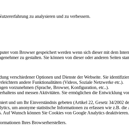
utzererfahrung zu analysieren und zu verbessern.
omputer vom Browser gespeichert werden wenn sich dieser mit dem Inte
enehmer zu gestalten. Sie können von dieser oder anderen Seiten st
ung verschiedener Optionen und Dienste der Webseite. Sie identifizier
rleichtern andere Funktionalitäten (Videos, Soziale Netzwerke etc.).
gen vorzunehmen (Sprache, Browser, Konfiguration, etc..).
rhaltens und messen Aktivitäten. Sie ermöglichen die Entwicklung von
iert und um Ihr Einverständnis gebeten (Artikel 22, Gesetz 34/2002 der
ytics, um anonyme statistische Informationen zu erfassen wie z.B. die
. Auf Wunsch können Sie Cookies von Google Analytics deaktivieren.
ormationen Ihres Browserherstellers.