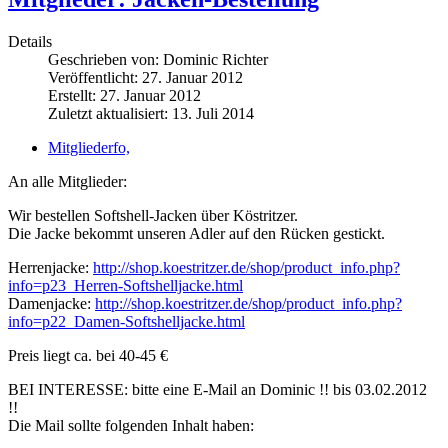
Details
Geschrieben von:
Dominic Richter
Veröffentlicht: 27. Januar 2012
Erstellt: 27. Januar 2012
Zuletzt aktualisiert: 13. Juli 2014
Mitgliederfo,
An alle Mitglieder:
Wir bestellen Softshell-Jacken über Köstritzer.
Die Jacke bekommt unseren Adler auf den Rücken gestickt.
Herrenjacke:
http://shop.koestritzer.de/shop/product_info.php?
info=p23_Herren-Softshelljacke.html
Damenjacke:
http://shop.koestritzer.de/shop/product_info.php?
info=p22_Damen-Softshelljacke.html
Preis liegt ca. bei 40-45 €
BEI INTERESSE: bitte eine E-Mail an Dominic !! bis 03.02.2012
!!
Die Mail sollte folgenden Inhalt haben: