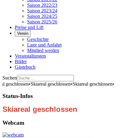
Saison 2022/23
Saison 2023/24
Saison 2024/25
Saison 2025/26
Preise und Lift
Verein
Geschichte
Lage und Anfahrt
Mitglied werden
Veranstaltungen
Bilder
Gästebuch
Suchen
eal geschlossen
•
Skiareal geschlossen
•
Skiareal geschlossen
•
Status-Infos
Skiareal geschlossen
Webcam