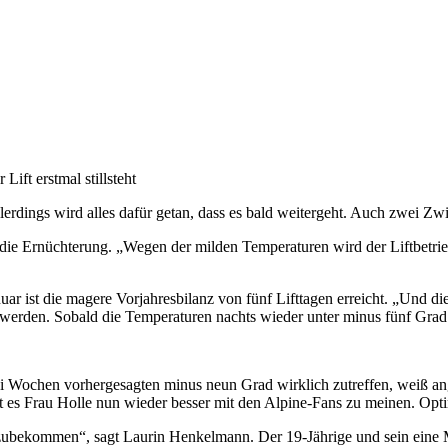
ft erstmal stillsteht
erdings wird alles dafür getan, dass es bald weitergeht. Auch zwei Zwi
ie Ernüchterung. „Wegen der milden Temperaturen wird der Liftbetrieb
nuar ist die magere Vorjahresbilanz von fünf Lifttagen erreicht. „Und 
werden. Sobald die Temperaturen nachts wieder unter minus fünf Grad C
wei Wochen vorhergesagten minus neun Grad wirklich zutreffen, weiß a
t es Frau Holle nun wieder besser mit den Alpine-Fans zu meinen. Opti
zubekommen“, sagt Laurin Henkelmann. Der 19-Jährige und sein eine M