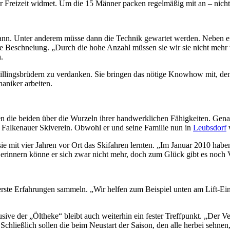
r Freizeit widmet. Um die 15 Männer packen regelmäßig mit an – nicht n
ann. Unter anderem müsse dann die Technik gewartet werden. Neben ein
 Beschneiung. „Durch die hohe Anzahl müssen sie wir sie nicht mehr v
.
willingsbrüdern zu verdanken. Sie bringen das nötige Knowhow mit, den
aniker arbeiten.
n die beiden über die Wurzeln ihrer handwerklichen Fähigkeiten. Genau
m Falkenauer Skiverein. Obwohl er und seine Familie nun in
Leubsdorf
w
ie mit vier Jahren vor Ort das Skifahren lernten. „Im Januar 2010 hab
 erinnern könne er sich zwar nicht mehr, doch zum Glück gibt es noch 
erste Erfahrungen sammeln. „Wir helfen zum Beispiel unten am Lift-Ei
ive der „Öltheke“ bleibt auch weiterhin ein fester Treffpunkt. „Der Vere
ließlich sollen die beim Neustart der Saison, den alle herbei sehnen,