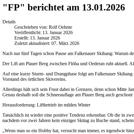
"FP" berichtet am 13.01.2026
Details
Geschrieben von:
Rolf Oehme
Veröffentlicht: 13. Januar 2026
Erstellt: 13. Januar 2026
Zuletzt aktualisiert: 07. März 2026
Nach nur fünf Tagen schon Pause am Falkenauer Skihang: Warum der Li
Der Lift am Plauer Berg zwischen Flöha und Oederan ruht aktuell. All
Auf eine kurze Sturm- und Drangphase folgt am Falkenauer Skihang d
Vorstand des örtlichen Skivereins.
Allerdings hält sich sein Frust dabei in Grenzen, denn schon Mitte Ja
Genau deshalb soll die Schneeauflage am Plauer Berg auch geschont 
Herausforderung: Liftbetrieb im milden Winter
Tatsächlich ist wieder eine positive Tendenz erkennbar. Ob die in z
nachdem vor zwei Jahren kein einziger Skitag zu Buche stand, schein
„Wenn man so ein Hobby hat, versucht man immer, es irgendwie hin