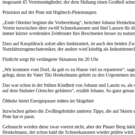
insgesamt 45 Vereinsmitglieder, der dem Skihang einen Großteil seine
Präzision auf der Piste mit Hightech-Pistenraupen
„Ende Oktober beginnt die Vorbereitung“, berichtet Johann Henkelm
Verein inzwischen über zwölf Schneekanonen und fünf Lanzen für die
immer kürzer werdenden Zeitfenster fürs Beschneien besser zu nutzen
Dass auf Knopfdruck sofort alles funktioniert, ist auch den beiden Z
Nutzfahrzeugmechatroniker, der andere wird künftig als Industriemech
Flutlicht sorgt für verlängerte Skisaison bis 20 Uhr
„Wir kommen vom Dorf, da gab es zu Hause viel zu reparieren“, sage
gelegt, denn ihr Vater Tilo Henkelmann gehört zu den Urgesteinen i
Das war schon in der frühen Kindheit von Johann und Laurin so, als s
auf dem Stubaier Gletscher gefahren“, erzählt Johann. So ganz genau
Öltheke bietet Energiepause mitten im Skigebiet
Inzwischen geben die Zwillingsbrüder anderen Tipps, die auf Skiern 
Piste hat er parat.
Gebraucht werden diese zwar vorerst nicht, aber der Plauer Berg inklus
Henkelmann, der schon bald die Schneekanonen wieder prüfen wird. Sch